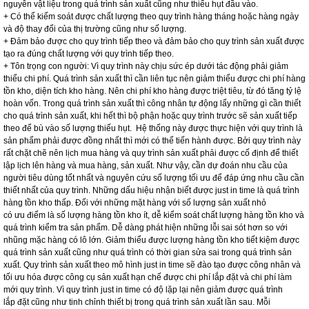
nguyên vật liệu trong quá trình sản xuất cũng như thiếu hụt đầu vào.
+ Có thể kiểm soát được chất lượng theo quy trình hàng tháng hoặc hàng ngày
và độ thay đổi của thị trường cũng như số lượng.
+ Đảm bảo được cho quy trình tiếp theo và đảm bảo cho quy trình sản xuất được
tạo ra đúng chất lượng với quy trình tiếp theo.
+ Tôn trọng con người: Vì quy trình này chịu sức ép dưới tác động phải giảm
thiểu chi phí. Quá trình sản xuất thì cần liên tục nên giảm thiểu được chi phí hàng
tồn kho, diện tích kho hàng. Nên chi phí kho hàng được triệt tiêu, từ đó tăng tỷ lệ
hoàn vốn. Trong quá trình sản xuất thì công nhân tự động lấy những gì cần thiết
cho quá trình sản xuất, khi hết thì bộ phận hoặc quy trình trước sẽ sản xuất tiếp
theo để bù vào số lượng thiếu hụt. Hệ thống này được thực hiện với quy trình là
sản phẩm phải được đồng nhất thì mới có thể tiến hành được. Bởi quy trình này
rất chặt chẽ nên lịch mua hàng và quy trình sản xuất phải được cố định để thiết
lập lịch lên hàng và mua hàng, sản xuất. Như vậy, cần dự đoán nhu cầu của
người tiêu dùng tốt nhất và nguyên cứu số lượng tối ưu để đáp ứng nhu cầu cần
thiết nhất của quy trình. Những dấu hiệu nhận biết được just in time là quá trình
hàng tồn kho thấp. Đối với những mặt hàng với số lượng sản xuất nhỏ
có ưu điểm là số lượng hàng tồn kho ít, dễ kiểm soát chất lượng hàng tồn kho và
quá trình kiểm tra sản phẩm. Dễ dàng phát hiện những lỗi sai sót hơn so với
nhũng mặc hàng có lô lớn. Giảm thiểu được lượng hàng tồn kho tiết kiệm được
quá trình sản xuất cũng như quá trình có thời gian sửa sai trong quá trình sản
xuất. Quy trình sản xuất theo mô hình just in time sẽ đào tạo được công nhân và
tối ưu hóa được công cụ sản xuất hạn chế được chi phí lắp đặt và chi phí làm
mới quy trình. Vì quy trình just in time có độ lặp lại nên giảm được quá trình
lắp đặt cũng như tinh chỉnh thiết bị trong quá trình sản xuất lần sau. Mỗi