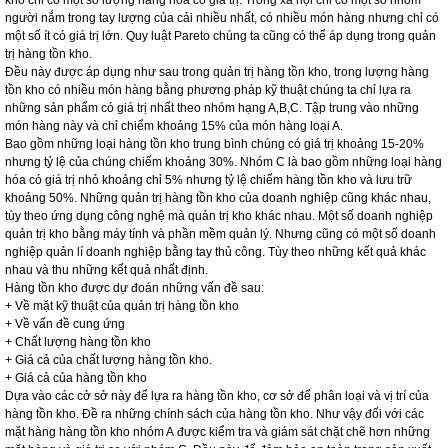
kho chỉ có một số lượng hàng hóa có giá trị. Trong xã hội chỉ có một số nhóm
người nắm trong tay lượng của cải nhiều nhất, có nhiều món hàng nhưng chỉ có
một số ít có giá trị lớn. Quy luật Pareto chúng ta cũng có thể áp dụng trong quản
trị hàng tồn kho.
Đều này được áp dụng như sau trong quản trị hàng tồn kho, trong lượng hàng
tồn kho có nhiều món hàng bằng phương pháp kỹ thuật chúng ta chỉ lựa ra
những sản phẩm có giá trị nhất theo nhóm hạng A,B,C. Tập trung vào những
món hàng này và chỉ chiểm khoảng 15% của món hàng loại A.
Bao gồm những loại hàng tồn kho trung bình chúng có giá trị khoảng 15-20%
nhưng tỷ lệ của chúng chiếm khoảng 30%. Nhóm C là bao gồm những loại hàng
hóa có giá trị nhỏ khoảng chỉ 5% nhưng tỷ lệ chiếm hàng tồn kho và lưu trữ
khoảng 50%. Những quản trị hàng tồn kho của doanh nghiệp cũng khác nhau,
tùy theo ứng dụng công nghệ mà quản trị kho khác nhau. Một số doanh nghiệp
quản trị kho bằng máy tính và phần mềm quản lý. Nhưng cũng có một số doanh
nghiệp quản lí doanh nghiệp bằng tay thủ công. Tùy theo những kết quả khác
nhau và thu những kết quả nhất định.
Hàng tồn kho được dự đoán những vấn đề sau:
+ Về mặt kỹ thuật của quản trị hàng tồn kho
+ Về vấn đề cung ứng
+ Chất lượng hàng tồn kho
+ Giá cả của chất lượng hàng tồn kho.
+ Giá cả của hàng tồn kho
Dựa vào các cở sở này để lựa ra hàng tồn kho, cơ sở để phân loại và vị trí của
hàng tồn kho. Đề ra những chính sách của hàng tồn kho. Như vậy đối với các
mặt hàng hàng tồn kho nhóm A được kiểm tra và giám sát chặt chẽ hơn những