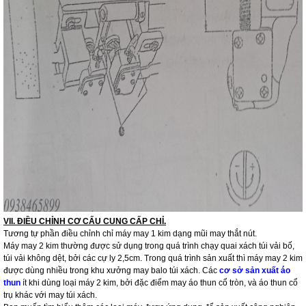
VII. ĐIỀU CHỈNH CƠ CẤU CUNG CẤP CHỈ.
Tương tự phần điều chỉnh chỉ máy may 1 kim dạng mũi may thắt nút.
Máy may 2 kim thường được sử dụng trong quá trình chạy quai xách túi vải bố,
túi vải không dệt, bởi các cự ly 2,5cm. Trong quá trình sản xuất thì máy may 2 kim
được dùng nhiều trong khu xưởng may balo túi xách. Các
cơ sở sản xuất áo
thun
ít khi dùng loại máy 2 kim, bởi đặc điểm may áo thun cổ tròn, và áo thun cổ
trụ khác với may túi xách.