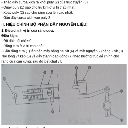
- Tháo dây curoa xích ra khỏi puly (2) của trục truyền (3)
- Quay puly (1) sao cho trụ kim ở vị trí thấp nhất
- Xoay puly (2) sao cho răng cưa lên cao nhất.
- Gắn dây curoa xích vào puly 2.
II. HIỆU CHỈNH BỘ PHẬN ĐẨY NGUYÊN LIỆU:
1. Điều chỉnh vị trí của răng cưa:
Điều kiện:
- Độ dài mũi chỉ = 0
- Răng cưa ở vị trí cao nhất
- Gắn răng cưa (1) lên bàn máy bằng hai vít (4) và mặt nguyệt (2) bằng 2 vít (3).
Nới lỏng vít kẹp (5) và đẩy thanh dao động (7) theo hướng trục để chỉnh cho
răng cưa cân xứng, sau đó xiết chặt vít.