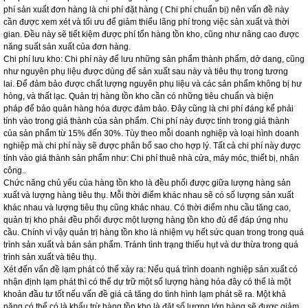
phí sản xuất đơn hàng là chi phí đặt hàng ( Chi phí chuẩn bị) nên vấn đề này
cần được xem xét và tối ưu để giảm thiểu lãng phí trong việc sản xuất và thời
gian. Đều này sẽ tiết kiệm được phí tổn hàng tồn kho, cũng như nâng cao được
năng suất sản xuất của đơn hàng.
Chi phí lưu kho: Chi phí này để lưu những sản phẩm thành phẩm, dở dang, cũng
như nguyên phụ liệu được dùng để sản xuất sau này và tiêu thụ trong tương
lai. Để đảm bảo được chất lượng nguyên phụ liệu và các sản phẩm không bị hư
hỏng, và thất lạc. Quản trị hàng tồn kho cần có những tiêu chuẩn và biện
pháp để bảo quản hàng hóa được đảm bảo. Đây cũng là chi phí đáng kể phải
tính vào trong giá thành của sản phẩm. Chi phí này được tính trong giá thành
của sản phẩm từ 15% đến 30%. Tùy theo mỗi doanh nghiệp và loại hình doanh
nghiệp mà chi phí này sẽ được phân bổ sao cho hợp lý. Tất cả chi phí này được
tính vào giá thành sản phẩm như: Chi phí thuê nhà cửa, máy móc, thiết bị, nhân
công..
Chức năng chủ yếu của hàng tồn kho là đều phối được giữa lượng hàng sản
xuất và lượng hàng tiêu thụ. Mỗi thời điểm khác nhau sẽ có số lượng sản xuất
khác nhau và lượng tiêu thụ cũng khác nhau. Có thời điểm nhu cầu tăng cao,
quản trị kho phải đều phối được một lượng hàng tồn kho đủ để đáp ứng nhu
cầu. Chính vì vậy quản trị hàng tồn kho là nhiệm vụ hết sức quan trong trong quá
trình sản xuất và bán sản phẩm. Tránh tình trạng thiếu hụt và dư thừa trong quá
trình sản xuất và tiêu thụ.
Xét đến vấn đề lạm phát có thể xảy ra: Nếu quá trình doanh nghiệp sản xuất có
nhận định lạm phát thì có thể dự trữ một số lượng hàng hóa đây có thể là một
khoản đầu tư tốt nếu vấn đề giá cả tăng do tình hình lạm phát sẽ ra. Một khả
năng có thể có là khấu trừ hàng tồn kho là đặt số lượng lớn hàng sẽ được giảm