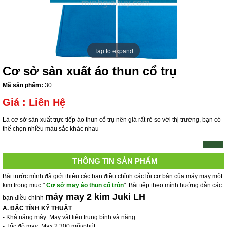
Tap to expand
Cơ sở sản xuất áo thun cổ trụ
Mã sản phẩm:
30
Giá :
Liên Hệ
Là cơ sở sản xuất trực tiếp áo thun cổ trụ nên giá rất rẻ so với thị trường, bạn có
thể chọn nhiều màu sắc khác nhau
THÔNG TIN SẢN PHẨM
Bài trước mình đã giới thiệu các bạn điều chỉnh các lỗi cơ bản của máy may một
kim trong mục "
Cơ sở may áo thun cổ tròn
". Bài tiếp theo mình hướng dẫn các
máy may 2 kim Juki LH
bạn điều chỉnh
A. ĐẶC TÍNH KỸ THUẬT
- Khả năng máy: May vật liệu trung bình và nặng
- Tốc độ may: Max 2.300 mũi/phút