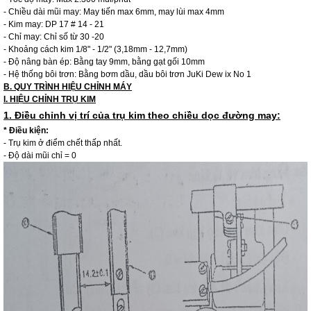
- Chiều dài mũi may: May tiến max 6mm, may lùi max 4mm
- Kim may: DP 17 # 14 - 21
- Chỉ may: Chỉ số từ 30 -20
- Khoảng cách kim 1/8" - 1/2" (3,18mm - 12,7mm)
- Độ nâng bàn ép: Bằng tay 9mm, bằng gạt gối 10mm
- Hệ thống bôi trơn: Bằng bơm dầu, dầu bôi trơn JuKi Dew ix No 1
B. QUY TRÌNH HIỆU CHỈNH MÁY
I. HIỆU CHỈNH TRỤ KIM
1. Điều chỉnh vị trí của trụ kim theo chiều dọc đường may:
* Điều kiện:
- Trụ kim ở điểm chết thấp nhất.
- Độ dài mũi chỉ = 0