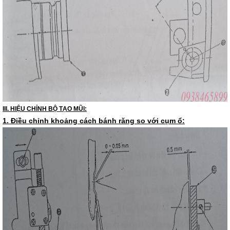
III. HIỆU CHỈNH BỘ TẠO MŨI:
1. Điều chỉnh khoảng cách bánh răng so với cụm ổ: