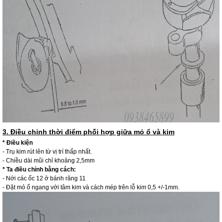
3. Điều chỉnh thời điểm phối hợp giữa mỏ ổ và kim
* Điều kiện
- Trụ kim rút lên từ vị trí thấp nhất.
- Chiều dài mũi chỉ khoảng 2,5mm
* Ta điều chỉnh bằng cách:
- Nới các ốc 12 ở bánh răng 11
- Đặt mỏ ổ ngang với tâm kim và cách mép trên lỗ kim 0,5 +/-1mm.