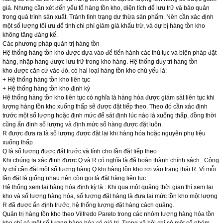
giá. Nhưng cần xét đến yếu tố hàng tồn kho, diện tích để lưu trữ và bảo quản
trong quá trình sản xuất. Tránh tình trạng dư thừa sản phẩm. Nên cần xác định
một số lượng tối ưu để tính chi phí giảm giá khấu trừ, và dự bị hàng tồn kho
không tăng đáng kể.
Các phương pháp quản trị hàng tồn
Hệ thống hàng tồn kho được dựa vào để tiến hành các thủ tục và biện pháp đặt
hàng, nhập hàng được lưu trữ trong kho hàng. Hệ thống duy trì hàng tồn
kho được căn cứ vào đó, có hai loại hàng tồn kho chủ yếu là:
+ Hệ thống hàng tồn kho liên tục
+ Hệ thống hàng tồn kho định kỳ
Hệ thống hàng tồn kho liên tục có nghĩa là hàng hóa được giám sát liên tục khi
lượng hàng tồn kho xuống thấp sẽ được đặt tiếp theo. Theo đó cần xác định
trước một số lượng hoặc định mức để sát định lúc nào là xuống thấp, đồng thời
cũng ấn định số lượng và định mức số hàng được đặt luôn.
R được đưa ra là số lượng được đặt lại khi hàng hóa hoặc nguyên phụ liệu
xuống thấp
Q là số lượng được đặt trước và tính cho lần đặt tiếp theo
Khi chúng ta xác định được Q và R có nghĩa là đã hoàn thành chính sách. Công
ty chỉ cần đặt một số lượng hàng Q khi hàng tồn kho rơi vào trạng thái R. Vì mỗi
lần đặt là giống nhau nên còn gọi là đặt hàng liên tục
Hệ thống xem lại hàng hóa định kỳ là : Khi qua một quảng thời gian thì xem lại
kho và số lượng hàng hóa, số lượng đặt hàng là đưa lại mức tồn kho một lượng
R đã được ấn định trước, hệ thống lượng đặt hàng cách quảng.
Quản trị hàng tồn kho theo Vilfredo Pareto trong các nhóm lượng hàng hóa tồn