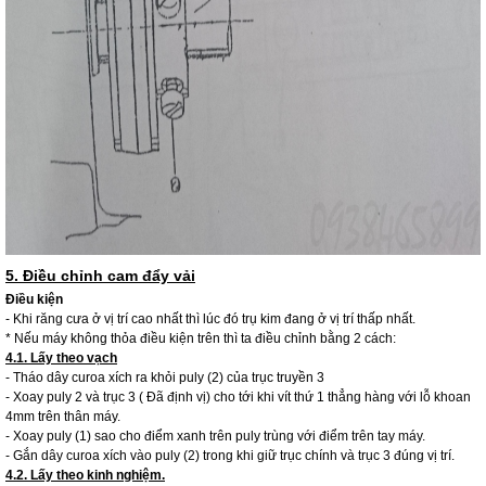
5. Điều chỉnh cam đẩy vải
Điều kiện
- Khi răng cưa ở vị trí cao nhất thì lúc đó trụ kim đang ở vị trí thấp nhất.
* Nếu máy không thỏa điều kiện trên thì ta điều chỉnh bằng 2 cách:
4.1. Lấy theo vạch
- Tháo dây curoa xích ra khỏi puly (2) của trục truyền 3
- Xoay puly 2 và trục 3 ( Đã định vị) cho tới khi vít thứ 1 thẳng hàng với lỗ khoan
4mm trên thân máy.
- Xoay puly (1) sao cho điểm xanh trên puly trùng với điểm trên tay máy.
- Gắn dây curoa xích vào puly (2) trong khi giữ trục chính và trục 3 đúng vị trí.
4.2. Lấy theo kinh nghiệm.