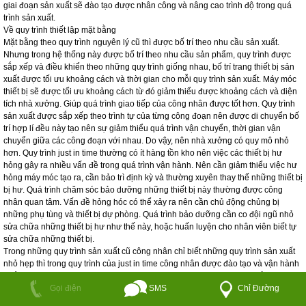
giai đoạn sản xuất sẽ đào tạo được nhân công và nâng cao trình độ trong quá
trình sản xuất.
Về quy trình thiết lập mặt bằng
Mặt bằng theo quy trình nguyên lý cũ thì được bố trí theo nhu cầu sản xuất.
Nhưng trong hệ thống này được bố trí theo nhu cầu sản phẩm, quy trình được
sắp xếp và điều khiển theo những quy trình giống nhau, bố trí trang thiết bị sản
xuất được tối ưu khoảng cách và thời gian cho mỗi quy trình sản xuất. Máy móc
thiết bị sẽ được tối ưu khoảng cách từ đó giảm thiểu được khoảng cách và diện
tích nhà xưởng. Giúp quá trình giao tiếp của công nhân được tốt hơn. Quy trình
sản xuất được sắp xếp theo trình tự của từng công đoạn nên được di chuyển bố
trí hợp lí đều này tạo nên sự giảm thiểu quá trình vận chuyển, thời gian vận
chuyển giữa các công đoạn với nhau. Do vậy, nên nhà xưởng có quy mô nhỏ
hơn. Quy trình just in time thường có ít hàng tồn kho nên việc các thiết bị hư
hỏng gây ra nhiều vấn đề trong quá trình vận hành. Nên cần giảm thiểu việc hư
hỏng máy móc tạo ra, cần bảo trì định kỳ và thường xuyên thay thế những thiết bị
bị hư. Quá trình chăm sóc bảo dưỡng những thiết bị này thường được công
nhân quan tâm. Vấn đề hỏng hóc có thể xảy ra nên cần chủ động chủng bị
những phụ tùng và thiết bị dự phòng. Quá trình bảo dưỡng cần co đội ngũ nhỏ
sửa chữa những thiết bị hư như thế này, hoặc huấn luyện cho nhân viên biết tự
sửa chữa những thiết bị.
Trong những quy trình sản xuất cũ công nhân chỉ biết những quy trình sản xuất
nhỏ hẹp thì trong quy trình của just in time công nhân được đào tạo và vận hành
nhiều móc máy và những quy trình khác nhau, tự bảo trì sửa chữa thiết bị.
SMS
Chỉ Đường
Những công nhân không được chuyên môn hóa sẽ được đào tạo những quy
Gọi điện
trình khác nhau phù hợp với môi trường sản xuất và nâng cao tay nghề của công