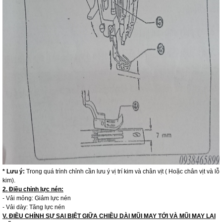
* Lưu ý:
Trong quá trình chỉnh cần lưu ý vị trí kim và chân vịt ( Hoặc chân vịt và lỗ
kim).
2. Điều chỉnh lực nén:
- Vải mỏng: Giảm lực nén
- Vải dày: Tăng lực nén
V. ĐIỀU CHỈNH SỰ SAI BIỆT GIỮA CHIỀU DÀI MŨI MAY TỚI VÀ MŨI MAY LẠI