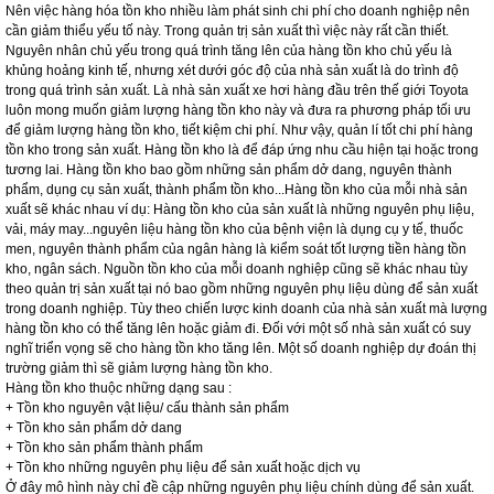
Nên việc hàng hóa tồn kho nhiều làm phát sinh chi phí cho doanh nghiệp nên
cần giảm thiểu yếu tố này. Trong quản trị sản xuất thì việc này rất cần thiết.
Nguyên nhân chủ yếu trong quá trình tăng lên của hàng tồn kho chủ yếu là
khủng hoảng kinh tế, nhưng xét dưới góc độ của nhà sản xuất là do trình độ
trong quá trình sản xuất. Là nhà sản xuất xe hơi hàng đầu trên thế giới Toyota
luôn mong muốn giảm lượng hàng tồn kho này và đưa ra phương pháp tối ưu
để giảm lượng hàng tồn kho, tiết kiệm chi phí. Như vậy, quản lí tốt chi phí hàng
tồn kho trong sản xuất. Hàng tồn kho là để đáp ứng nhu cầu hiện tại hoặc trong
tương lai. Hàng tồn kho bao gồm những sản phẩm dở dang, nguyên thành
phẩm, dụng cụ sản xuất, thành phẩm tồn kho...Hàng tồn kho của mỗi nhà sản
xuất sẽ khác nhau ví dụ: Hàng tồn kho của sản xuất là những nguyên phụ liệu,
vải, máy may...nguyên liệu hàng tồn kho của bệnh viện là dụng cụ y tế, thuốc
men, nguyên thành phẩm của ngân hàng là kiểm soát tốt lượng tiền hàng tồn
kho, ngân sách. Nguồn tồn kho của mỗi doanh nghiệp cũng sẽ khác nhau tùy
theo quản trị sản xuất tại nó bao gồm những nguyên phụ liệu dùng để sản xuất
trong doanh nghiệp. Tùy theo chiến lược kinh doanh của nhà sản xuất mà lượng
hàng tồn kho có thể tăng lên hoặc giảm đi. Đối với một số nhà sản xuất có suy
nghĩ triển vọng sẽ cho hàng tồn kho tăng lên. Một số doanh nghiệp dự đoán thị
trường giảm thì sẽ giảm lượng hàng tồn kho.
Hàng tồn kho thuộc những dạng sau :
+ Tồn kho nguyên vật liệu/ cấu thành sản phẩm
+ Tồn kho sản phẩm dở dang
+ Tồn kho sản phẩm thành phẩm
+ Tồn kho những nguyên phụ liệu để sản xuất hoặc dịch vụ
Ở đây mô hình này chỉ đề cập những nguyên phụ liệu chính dùng để sản xuất.