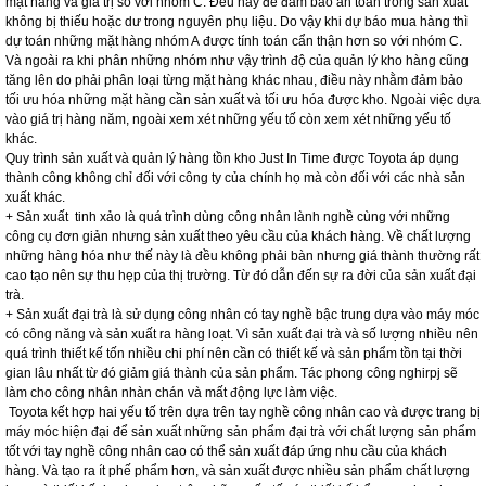
mặt hàng và giá trị so với nhóm C. Đều này để đảm bảo an toàn trong sản xuất
không bị thiếu hoặc dư trong nguyên phụ liệu. Do vậy khi dự báo mua hàng thì
dự toán những mặt hàng nhóm A được tính toán cẩn thận hơn so với nhóm C.
Và ngoài ra khi phân những nhóm như vậy trình độ của quản lý kho hàng cũng
tăng lên do phải phân loại từng mặt hàng khác nhau, điều này nhằm đảm bảo
tối ưu hóa những mặt hàng cần sản xuất và tối ưu hóa được kho. Ngoài việc dựa
vào giá trị hàng năm, ngoài xem xét những yếu tố còn xem xét những yếu tố
khác.
Quy trình sản xuất và quản lý hàng tồn kho Just In Time được Toyota áp dụng
thành công không chỉ đối với công ty của chính họ mà còn đối với các nhà sản
xuất khác.
+ Sản xuất tinh xảo là quá trình dùng công nhân lành nghề cùng với những
công cụ đơn giản nhưng sản xuất theo yêu cầu của khách hàng. Về chất lượng
những hàng hóa như thế này là đều không phải bàn nhưng giá thành thường rất
cao tạo nên sự thu hẹp của thị trường. Từ đó dẫn đến sự ra đời của sản xuất đại
trà.
+ Sản xuất đại trà là sử dụng công nhân có tay nghề bậc trung dựa vào máy móc
có công năng và sản xuất ra hàng loạt. Vì sản xuất đại trà và số lượng nhiều nên
quá trình thiết kế tốn nhiều chi phí nên cần có thiết kế và sản phẩm tồn tại thời
gian lâu nhất từ đó giảm giá thành của sản phẩm. Tác phong công nghirpj sẽ
làm cho công nhân nhàn chán và mất động lực làm việc.
Toyota kết hợp hai yếu tố trên dựa trên tay nghề công nhân cao và được trang bị
máy móc hiện đại để sản xuất những sản phẩm đại trà với chất lượng sản phẩm
tốt với tay nghề công nhân cao có thể sản xuất đáp ứng nhu cầu của khách
hàng. Và tạo ra ít phế phẩm hơn, và sản xuất được nhiều sản phẩm chất lượng