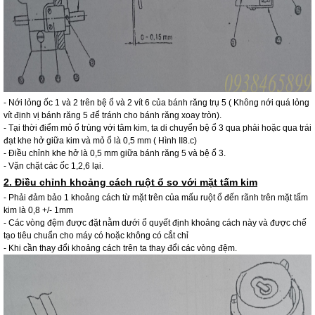
- Nới lỏng ốc 1 và 2 trên bệ ổ và 2 vít 6 của bánh răng trụ 5 ( Không nới quá lỏng
vít định vị bánh răng 5 để tránh cho bánh răng xoay tròn).
- Tại thời điểm mỏ ổ trùng với tâm kim, ta di chuyển bệ ổ 3 qua phải hoặc qua trái
đạt khe hở giữa kim và mỏ ổ là 0,5 mm ( Hình II8.c)
- Điều chỉnh khe hở là 0,5 mm giữa bánh răng 5 và bệ ổ 3.
- Vặn chặt các ốc 1,2,6 lại.
2. Điều chỉnh khoảng cách ruột ổ so với mặt tấm kim
- Phải đảm bảo 1 khoảng cách từ mặt trên của mấu ruột ổ đến rãnh trên mặt tấm
kim là 0,8 +/- 1mm
- Các vòng đệm được đặt nằm dưới ổ quyết định khoảng cách này và được chế
tạo tiêu chuẩn cho máy có hoặc không có cắt chỉ
- Khi cần thay đổi khoảng cách trên ta thay đổi các vòng đệm.