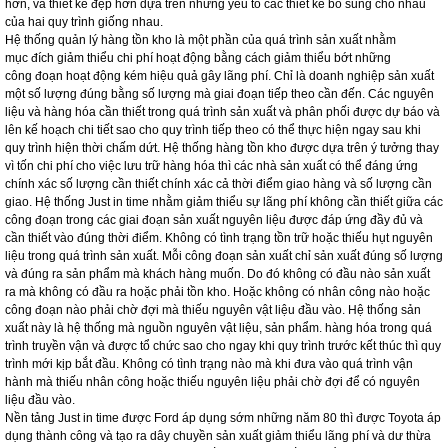
hơn, và thiết kế đẹp hơn dựa trên những yếu tố các thiết kế bổ sung cho nhau
của hai quy trình giống nhau.
Hệ thống quản lý hàng tồn kho là một phần của quá trình sản xuất nhằm
mục đích giảm thiểu chi phí hoạt động bằng cách giảm thiểu bớt những
công đoạn hoạt động kém hiệu quả gây lãng phí. Chỉ là doanh nghiệp sản xuất
một số lượng đúng bằng số lượng mà giai đoạn tiếp theo cần đến. Các nguyên
liệu và hàng hóa cần thiết trong quá trình sản xuất và phân phối được dự báo và
lên kế hoạch chi tiết sao cho quy trình tiếp theo có thể thực hiện ngay sau khi
quy trình hiện thời chấm dứt. Hệ thống hàng tồn kho được dựa trên ý tưởng thay
vì tốn chi phí cho việc lưu trữ hàng hóa thì các nhà sản xuất có thể đáng ứng
chính xác số lượng cần thiết chính xác cả thời điểm giao hàng và số lượng cần
giao. Hệ thống Just in time nhằm giảm thiểu sự lãng phí không cần thiết giữa các
công đoạn trong các giai đoạn sản xuất nguyên liệu được đáp ứng đầy đủ và
cần thiết vào đúng thời điểm. Không có tình trạng tồn trữ hoặc thiếu hụt nguyên
liệu trong quá trình sản xuất. Mỗi công đoạn sản xuất chỉ sản xuất đúng số lượng
và đúng ra sản phẩm mà khách hàng muốn. Do đó không có đầu nào sản xuất
ra mà không có đầu ra hoặc phải tồn kho. Hoặc không có nhân công nào hoặc
công đoạn nào phải chờ đợi mà thiếu nguyên vật liệu đầu vào. Hệ thống sản
xuất này là hệ thống mà nguồn nguyên vật liệu, sản phẩm. hàng hóa trong quá
trình truyền vận và được tổ chức sao cho ngay khi quy trình trước kết thúc thì quy
trình mới kịp bắt đầu. Không có tình trạng nào mà khi đưa vào quá trình vận
hành mà thiếu nhân công hoặc thiếu nguyên liệu phải chờ đợi để có nguyên
liệu đầu vào.
Nền tảng Just in time được Ford áp dụng sớm những năm 80 thì được Toyota áp
dụng thành công và tạo ra dây chuyền sản xuất giảm thiểu lãng phí và dư thừa