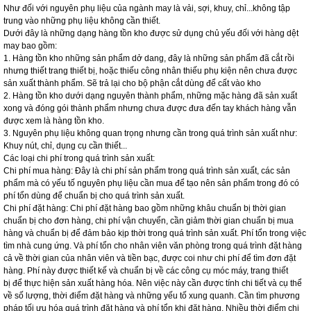
Như đối với nguyên phụ liệu của ngành may là vải, sợi, khuy, chỉ...không tập
trung vào những phụ liệu không cần thiết.
Dưới đây là những dạng hàng tồn kho được sử dụng chủ yếu đối với hàng dệt
may bao gồm:
1. Hàng tồn kho những sản phẩm dở dang, đây là những sản phẩm đã cắt rồi
nhưng thiết trang thiết bị, hoặc thiếu công nhân thiếu phụ kiện nên chưa được
sản xuất thành phẩm. Sẽ trả lại cho bộ phận cắt dùng để cất vào kho
2. Hàng tồn kho dưới dạng nguyên thành phẩm, những mặc hàng đã sản xuất
xong và đóng gói thành phẩm nhưng chưa được đưa đến tay khách hàng vẫn
được xem là hàng tồn kho.
3. Nguyên phụ liệu không quan trọng nhưng cần trong quá trình sản xuất như:
Khuy nút, chỉ, dụng cụ cần thiết...
Các loại chi phí trong quá trình sản xuất:
Chi phí mua hàng: Đây là chi phí sản phẩm trong quá trình sản xuất, các sản
phẩm mà có yếu tố nguyên phụ liệu cần mua để tạo nên sản phẩm trong đó có
phí tổn dùng để chuẩn bị cho quá trình sản xuất.
Chi phí đặt hàng: Chi phí đặt hàng bao gồm những khâu chuẩn bị thời gian
chuẩn bị cho đơn hàng, chi phí vận chuyển, cần giảm thời gian chuẩn bị mua
hàng và chuẩn bị để đảm bảo kịp thời trong quá trình sản xuất. Phí tổn trong việc
tìm nhà cung ứng. Và phí tổn cho nhân viên văn phòng trong quá trình đặt hàng
cả về thời gian của nhân viên và tiền bạc, được coi như chi phí để tìm đơn đặt
hàng. Phí này được thiết kế và chuẩn bị về các công cụ móc máy, trang thiết
bị để thực hiện sản xuất hàng hóa. Nên việc này cần được tính chi tiết và cụ thể
về số lượng, thời điểm đặt hàng và những yếu tố xung quanh. Cần tìm phương
pháp tối ưu hóa quá trình đặt hàng và phí tổn khi đặt hàng. Nhiều thời điểm chi