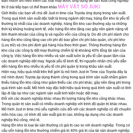
Bạn muốn tìm hiểu thêm các loại máy được ứng dụng để sản xuất công nghiệp
MÁY VẮT SỔ JUKI
thì ở bài tiếp bạn có thể tham khảo
Giới thiệu các bạn về chủ đề Just in time của Toyota ứng dụng trong sản xuất.
Trong quá trình sản xuất đặc biệt là trong ngành dệt may, hàng tồn kho là yếu tố
thường bị nhất của các doanh nghiệp, hàng tồn kho cao thường xảy ra những
thời kỳ khủng hoảng kinh tế, việc hàng tồn kho tăng cao gây nên gánh nặng về
tính thanh khoản của công ty và nguồn vốn của công ty. Do đó chi phí dành cho
hàng tồn kho cũng tăng cao chi phí đó bao gồm chi phí bảo quản, chi phí kho
(Lưu trữ) và cho phí định giá hàng hóa theo thời gian. Thông thường hàng tồn
kho của các công ty dệt may thường chiếm tỷ lệ khoảng 40% tổng tài sản của
công ty. Việc hàng tồn kho nhiều và sản xuất luôn là yếu tố cần quan tâm của
các doanh nghiệp dệt may. Ngoài yếu tố kinh tế, thì nguyên nhân chủ yếu dẫn
đến hàng tồn kho nhiều là yếu tố chi phí quản lý trong khâu sản xuất.
Hiện nay, hiệu quả nhất trên thế giới là mô hình Just In Time của Toyota đây là
mô hình được Toyota áp dụng thành công trong quá trình sản xuất nhằm giảm
thiểu hàng tồn kho cũng như giảm thiểu các chi phí khác, gây nên lãng phí trong
quá trình sản xuất. Mô hình này đặc biệt hiệu quả trong quá trình sản xuất có tính
lặp đi lặp lại như các ngành sản xuất linh kiện hoặc dệt may...
Đối với các doanh nghiệp khác nhau thì lượng hàng tồn kho cũng khác nhau.
Trong quản trị sản xuất có nhiều doanh nghiệp với trình độ quản trị khác nhau.
Mô hình Just in time chủ yếu nghiên cứu đối với các doanh nghiệp có độ chuyên
môn hóa cao, có trình độ sản xuất giá trị cao, không áp dụng cho các doanh
nghiệp thủ công, nhỏ lẻ.
Hàng tồn kho là loại tài sản thường có giá trị cao so với doanh nghiệp. Trong cơ
cấu vốn hàng tồn kho thường chiếm giá trị 40% giá trị của tài sản doanh nghiệp.