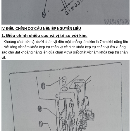
IV. ĐIỀU CHỈNH CƠ CẤU NÉN ÉP NGUYÊN LIỆU
1. Điều chỉnh chiều cao và vị trí so với kim.
- Khoảng cách từ mặt dưới chân vịt đến mặt phẳng tấm kim là 7mm khi nâng lên.
- Nới lỏng vít hãm khóa kẹp trụ chân vịt xê dịch khóa kẹp trụ chân vịt lên xuống
sao cho đạt khoảng nâng lên của chân vịt và siết chặt vít hãm khóa kẹp trụ chân
vịt.