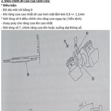
2. Điều chỉnh độ cao của răng cưa:
* Điều kiện
- Độ dài mũi chỉ bằng 0
- Khi răng cưa cao nhất sẽ cao hơn mặt tấm kim 0,9 +/- 1,1mm
* Nới lỏng vít 4 điều chỉnh cho răng cưa ngay lại ( Nếu lệch)
- Xoay puly cho răng cưa lên cao nhất
- Nới lỏng vít 7, chỉnh răng cưa lên hoặc xuống đạt thông số.