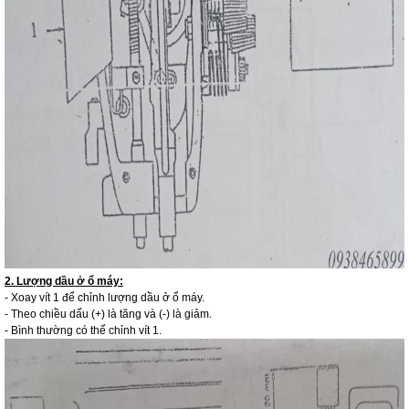
2. Lượng dầu ở ổ máy:
- Xoay vít 1 để chỉnh lượng dầu ở ổ máy.
- Theo chiều dấu (+) là tăng và (-) là giảm.
- Bình thường có thể chỉnh vít 1.