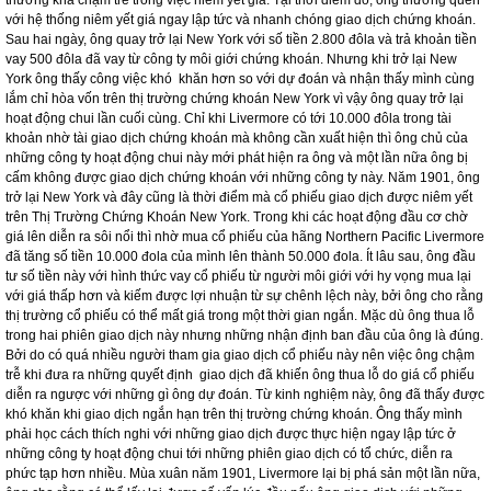
trường. Ông đã phải trả giá đắt cho sai lầm này và rất nhiều người buôn bán
chứng khoán ngày nay vẫn mắc phải.New York không phải nơi thành công của
Livermore ông đã bị phá sản chỉ trong sáu tháng, phải vay 500 đôla từ công ty
môi giới chứng khoán. Cầm số tiền này trong tay, ông quay lại giao dịch chứng
khoán với những công ty hoạt động chui với hy vọng rằng mình có thể lấy lại
được số tiền ban đầu. Ông nhận thấy những công ty hoạt động chui này niêm
yết giá cổ phiếu ngay lập tức trong khi đố Thị Trường Chứng Khoán New York
thường khá chậm trễ trong việc niêm yết giá. Tại thời điểm đó, ông thường quen
với hệ thống niêm yết giá ngay lập tức và nhanh chóng giao dịch chứng khoán.
Sau hai ngày, ông quay trở lại New York với số tiền 2.800 đôla và trả khoản tiền
vay 500 đôla đã vay từ công ty môi giới chứng khoán. Nhưng khi trở lại New
York ông thấy công việc khó khăn hơn so với dự đoán và nhận thấy mình cùng
lắm chỉ hòa vốn trên thị trường chứng khoán New York vì vậy ông quay trở lại
hoạt động chui lần cuối cùng. Chỉ khi Livermore có tới 10.000 đôla trong tài
khoản nhờ tài giao dịch chứng khoán mà không cần xuất hiện thì ông chủ của
những công ty hoạt động chui này mới phát hiện ra ông và một lần nữa ông bị
cấm không được giao dịch chứng khoán với những công ty này. Năm 1901, ông
trở lại New York và đây cũng là thời điểm mà cổ phiếu giao dịch được niêm yết
trên Thị Trường Chứng Khoán New York. Trong khi các hoạt động đầu cơ chờ
giá lên diễn ra sôi nổi thì nhờ mua cổ phiếu của hãng Northern Pacific Livermore
đã tăng số tiền 10.000 đola của mình lên thành 50.000 đola. Ít lâu sau, ông đầu
tư số tiền này với hình thức vay cổ phiếu từ người môi giới với hy vọng mua lại
với giá thấp hơn và kiếm được lợi nhuận từ sự chênh lệch này, bởi ông cho rằng
thị trường cổ phiếu có thể mất giá trong một thời gian ngắn. Mặc dù ông thua lỗ
trong hai phiên giao dịch này nhưng những nhận định ban đầu của ông là đúng.