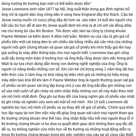
THÔNG TIN SẢN PHẨM
Bài viết trên trang Minh Gia Huy viết về nội dung liên quan đến Chứng Khoán và
Kiến Thức chứng khoán. Là Cơ Sở chuyên sản xuất túi vải nhưng với đam mê
chứng khoán nên chỉ viết về nội dung liên quan đến Tài Chính
Dưới đây là bài viết chuyên về nhân vật Jesse Livemore
" Chỉ với ý tưởng, bạn không thể kiếm được tiền mà chỉ khi đã xác định được
đúng hướng thị trường bạn mới có thể kiếm được tiền"
Jesse Livemorre sinh năm 1877 tại Mỹ, ông xuất thân trong gia đình nghèo bố
ông chỉ là người đàn ông nông dân ở vùng New England đầy thử thách. Cậu bé
Jesse mong muốn có cuocj sống đầy đủ hơn và vào năm 14 tuổi khi người cha
bắt cậu bỏ học để đi làm thị Jesse quyết định bỏ nhà ra đi chỉ với vài đồng đôla
mẹ cho trong túi cậu lên Boston. Tìm được việc làm tại công ty chứng khoán
Payme Webber và kiếm được 6 đôla một tuần. Nhiệm vụ của cậu là ghi giá cổ
phiếu trên một cái bảng đen to với chiều dài bằng chiều dài căn nhà của những
người môi giới chứng khoán và quan sát giá cổ phiếu khi nhìn thấy giá lên hay
giá xuống từ máy điện thông báo cho mọi người biết. Livermore bao giờ cũng
xuất sắc trong môn toán ở trường học và ông thấy rằng được làm việc trong phố
Wall là sự lựa chọn đúng đắn trong con đường nghề nghiệp của ông. Ông là
người có năng khiếu những con số. Khi còn trẻ chỉ trong vòng 1 năm ông đã học
kiến thức của 3 năm ông có khả năng kỳ diệu nhớ giá và những ký hiệu trong
máy điện báo khá tốt khi làm ở Payne Webber ông là người thường quan sát giá
cổ phiếu và khi quan sát ông tập trung chú ý cao độ ông bắt đầu ghi những con
số vào một cuốn sổ ghi chép và sớm nhận thấy những con số này tuân theo một