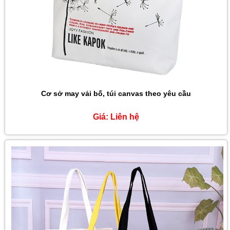
Cơ sở may vải bố, túi canvas theo yêu cầu
Giá:
Liên hệ