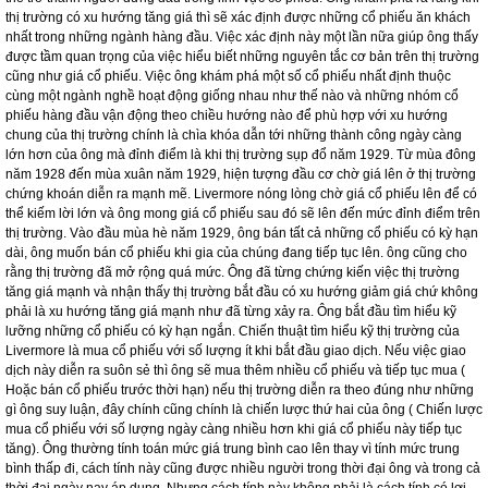
trường và luôn coi học tập là quá trình không ngừng nghỉ. Livermore tin tưởng
rằng không ai có thể kiểm soát được thị trường. Vào khoảng thời gian này, ông
bắt đầu nhận thấy tầm quan trọng của việc tìm hiểu cổ phiếu nào thực sự dẫn
đầu khi thị trường đang có xu hướng tăng giá. Ông cũng không ngừng học hỏi
cách mà những nhà lãnh đạo có thể nổi bật trước đám đông và cách mà họ đã
trở thành những người thực sự thắng cuộc. Ông cũng nghiên cứu những cuộn
băng về cổ phiếu và tìm hiểu phương thức hoạt động của thị trường để từ đó có
thể trở thành người đứng đầu trong lĩnh vực cổ phiếu. Ông khám phá ra rằng khi
thị trường có xu hướng tăng giá thì sẽ xác định được những cổ phiếu ăn khách
nhất trong những ngành hàng đầu. Việc xác định này một lần nữa giúp ông thấy
được tầm quan trọng của việc hiểu biết những nguyên tắc cơ bản trên thị trường
cũng như giá cổ phiếu. Việc ông khám phá một số cổ phiếu nhất định thuộc
cùng một ngành nghề hoạt động giống nhau như thế nào và những nhóm cổ
phiếu hàng đầu vận động theo chiều hướng nào để phù hợp với xu hướng
chung của thị trường chính là chìa khóa dẫn tới những thành công ngày càng
lớn hơn của ông mà đỉnh điểm là khi thị trường sụp đổ năm 1929. Từ mùa đông
năm 1928 đến mùa xuân năm 1929, hiện tượng đầu cơ chờ giá lên ở thị trường
chứng khoán diễn ra mạnh mẽ. Livermore nóng lòng chờ giá cổ phiếu lên để có
thể kiếm lời lớn và ông mong giá cổ phiếu sau đó sẽ lên đến mức đỉnh điểm trên
thị trường. Vào đầu mùa hè năm 1929, ông bán tất cả những cổ phiếu có kỳ hạn
dài, ông muốn bán cổ phiếu khi gia của chúng đang tiếp tục lên. ông cũng cho
rằng thị trường đã mở rộng quá mức. Ông đã từng chứng kiến việc thị trường
tăng giá mạnh và nhận thấy thị trường bắt đầu có xu hướng giảm giá chứ không
phải là xu hướng tăng giá mạnh như đã từng xảy ra. Ông bắt đầu tìm hiểu kỹ
lưỡng những cổ phiếu có kỳ hạn ngắn. Chiến thuật tìm hiểu kỹ thị trường của