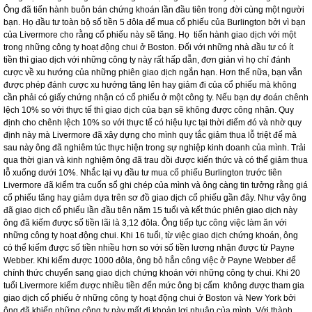
vài mô hình nhất định. Ông ghi sự thay đổi của hàng nghìn giá cổ phiếu vào nhật
ký ghi chép và nghiên cứu xem xét một số mô hình . Khi 15 tuổi Livermore đã
nghiêm túc học mô hình cổ phiếu và sự thay đổi về giá cổ phiếu. Chính quá trình
học tập ngay tại nơi làm việc này đã giúp ông quan sát cách mọi người tham gia
thị trường chứng khoán như thế nào, ông nhận thấy hầu hết mọi người thua lỗ ở
thị trường chứng khoán vì họ đưa ra quyết định giao dịch không theo quy tắc đã
đề ra, họ không nghiên cứu môn học về thị trường và những hoạt động diễn ra
trong thị trường chứng khoán trong khi việc nghiên cứu này lại vô cùng cần thiết.
Ông đã tiến hành buôn bán chứng khoán lần đầu tiên trong đời cùng một người
bạn. Họ đầu tư toàn bộ số tiền 5 đôla để mua cổ phiếu của Burlington bởi vì bạn
của Livermore cho rằng cổ phiếu này sẽ tăng. Họ tiến hành giao dịch với một
trong những công ty hoạt động chui ở Boston. Đối với những nhà đầu tư có ít
tiền thì giao dịch với những công ty này rất hấp dẫn, đơn giản vì họ chỉ đánh
cược về xu hướng của những phiên giao dịch ngắn hạn. Hơn thế nữa, bạn vẫn
được phép đánh cược xu hướng tăng lên hay giảm đi của cổ phiếu mà không
cần phải có giấy chứng nhận có cổ phiếu ở một công ty. Nếu bạn dự đoán chênh
lệch 10% so với thực tế thì giao dịch của bạn sẽ không được công nhận. Quy
định cho chênh lệch 10% so với thực tế có hiệu lực tại thời điểm đó và nhờ quy
định này mà Livermore đã xây dựng cho mình quy tắc giảm thua lỗ triệt để mà
sau này ông đã nghiêm túc thực hiện trong sự nghiệp kinh doanh của mình. Trải
qua thời gian và kinh nghiệm ông đã trau dồi được kiến thức và có thể giảm thua
lỗ xuống dưới 10%. Nhắc lại vụ đầu tư mua cổ phiếu Burlington trước tiên
Livermore đã kiểm tra cuốn sổ ghi chép của mình và ông càng tin tưởng rằng giá
cổ phiếu tăng hay giảm dựa trên sơ đồ giao dịch cổ phiếu gần đây. Như vậy ông
đã giao dịch cổ phiếu lần đầu tiên năm 15 tuổi và kết thúc phiên giao dịch này