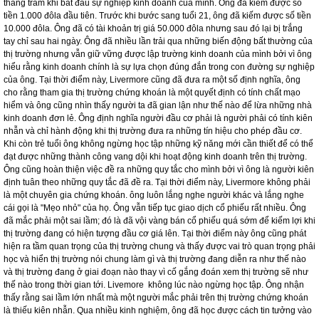
tố thời gian giữa thị trường chứng khoán chính thức và những công ty chui chính
là ở chỗ với công ty chui bạn phản ứng được nhanh hơn. Còn trên thị trường
chứng khoán đòi hỏi tính kiên nhẫn và nhờ đức tính kiên nhẫn này, Livermore đã
đạt được nhiều thành công rực rỡ. Yếu tố thời gian cũng giúp ông hiểu rằng con
đường dẫn đến thành công trong lĩnh vực đầu cơ cổ phiếu sẽ đến sau khoảng
thời gian nhất định. Thành công không thể một sớm một chiều có được.
Ông hiểu rất rõ tầm quan trọng của yếu tố thời gian bởi vì ông đã trải qua nhiều
thăng trầm khi bắt đầu sự nghiệp kinh doanh của mình. Ông đã kiếm được số
tiền 1.000 đôla đầu tiên. Trước khi bước sang tuổi 21, ông đã kiếm được số tiền
10.000 đôla. Ông đã có tài khoản trị giá 50.000 đôla nhưng sau đó lại bị trắng
tay chỉ sau hai ngày. Ông đã nhiều lần trải qua những biến động bất thường của
thị trường nhưng vẫn giữ vững được lập trường kinh doanh của mình bởi vì ông
hiểu rằng kinh doanh chính là sự lựa chọn đúng đắn trong con đường sự nghiệp
của ông. Tại thời điểm này, Livermore cũng đã đưa ra một số định nghĩa, ông
cho rằng tham gia thị trường chứng khoán là một quyết định có tính chất mạo
hiểm và ông cũng nhìn thấy người ta đã gian lận như thế nào để lừa những nhà
kinh doanh đơn lẻ. Ông định nghĩa người đầu cơ phải là người phải có tính kiên
nhẫn và chỉ hành động khi thị trường đưa ra những tín hiệu cho phép đầu cơ.
Khi còn trẻ tuổi ông không ngừng học tập những kỹ năng mới cần thiết để có thể
đạt được những thành công vang dội khi hoạt động kinh doanh trên thị trường.
Ông cũng hoàn thiện việc đề ra những quy tắc cho mình bởi vì ông là người kiên
định tuân theo những quy tắc đã đề ra. Tại thời điểm này, Livermore không phải
là một chuyên gia chứng khoán. ông luôn lắng nghe người khác và lắng nghe
cái gọi là "Mẹo nhỏ" của họ. Ông vẫn tiếp tục giao dịch cổ phiếu rất nhiều. Ông
đã mắc phải một sai lầm; đó là đã vội vàng bán cổ phiếu quá sớm để kiếm lợi khi