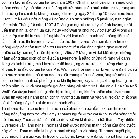
ra, mua cổ phiếu với số lượng nhiều hơn khi giá cổ phiếu này tiếp tục tăng. Nhờ
đó mà lợi nhuận được gia tăng đáng kể khi ông mua một số loại cổ phiếu đặc
biệt. Livermore đã sử dụng hai chiến lược trên khi giao dịch những cổ phiếu có
kỳ hạn ngắn trên thị trường vào cuối năm 1906 do thị trường đã gặp khó khăn
trong việc duy trì sự sôi động trong xu thế giá tăng cao. Ông tiếp tục giao dịch
những cổ phiếu có kỳ hạn ngắn bởi vì giá những cổ phiếu yếu tiếp tục giảm. Ông
đã giao dịch thành công với loại cổ phiếu này trong giai đoạn đầu khi thị trường
có hiện tượng đầu cơ giá hạ vào năm 1907. Chính nhờ những phiên giao dịch
thành công này mà năm 31 tuổi ông đã trở thành triệu phú. Năm 1907, trong khi
thị trường tài chính bị khủng hoảng, chỉ trong ngày 24 tháng 10 Livermore kiếm
được 3 triệu đôla bởi vì ông đã ngừng giao dịch những cổ phiếu kỳ hạn ngắn
của mình. Tháng 10 năm 1907 J.P Morgan người sau này có ảnh hưởng nhất
đến tình hình tài chính đã cứu nguy Phố Wall ra khỏi nguy cơ sụy đổ vì ông đã
can thiệp vào thị trường chứng khoán với khả năng thanh toán bằng tiền mặt
cần thiết, giúp thị trường này vẫn tiếp tục đứng vững. Morgan đã gửi tới một
thông điệp cá nhân trực tiếp tới Livermore yêu cầu ông ngừng giao dịch cổ
phiếu có kỳ hạn ngắn trên thị trường. Việc J.P Morgan vĩ đại biết được những
hành động giao dịch cổ phiếu của Livermore là bằng chứng rõ ràng về danh
tiếng và ảnh hưởng mà Livermore đã tạo dựng được trên thị trường chứng
khoán. Nhà đầu cơ giá hạ của Phố Wall, vào thời gian này, Livermore đã thực sự
tạo được hình ảnh nhà kinh doanh xuất chúng trên Phố Wall, ông trở nên giàu
có nhờ kinh doanh cổ phiếu giá hạ khi thị trường xảy ra cuộc khủng hoảng tài
chính năm 1907 và mọi người gọi ông bằng cái tên " Nhà đầu cơ giá hạ của Phố
Wall". Có được thành công trên thị trường chứng khoán khiến cho Livermore
vững tin vào khả năng phân tích thị trường của mình và vào vai trò cần thiết phải