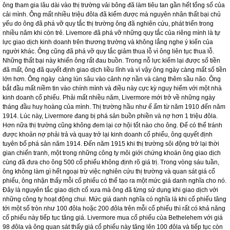
có khả năng này nếu ai đó muốn thành công.
Từ những thành công trên thị trường cổ phiếu ông bắt đầu cơ trên thị trường
hàng hóa, ông hợp tác với Percy Thomas người được coi là " Vua vải bông" thời
đó. Lúc này, Thomas đã mất hết cơ đồ vì số vụ kinh doanh bất thành. Tuy nhiên,
Livermore vẫn lắng nghe Thomas vì biết được những thành công của ông trước
đây và coi Thomas vẫn là huyền thoại về ngành vải bông. Thomas thuyết phục
Livermore tham gia vào thị trường vải bông. Livermore đã sớm phát hiện ra rằng
ông tham gia lâu dài vào thị trường vải bông đã làm tiêu tan gần hết tổng số của
cải mình. Ông mất nhiều triệu đôla đã kiếm được mà nguyên nhân thất bại chủ
yếu do ông đã phá vỡ quy tắc thị trường ông đã nghiên cứu, phát triển trong
nhiều năm khi còn trẻ. Livemore đã phá vỡ những quy tắc của riêng mình là tự
lực giao dịch kinh doanh trên thương trường và không lắng nghe ý kiến của
người khác. Ông cũng đã phá vỡ quy tắc giảm thua lỗ vì ông liên tục thua lỗ.
Những thất bại này khiến ông rất đau buồn. Trong nỗ lực kiếm lại được số tiền
đã mất, ông đã quyết định giao dịch liều lĩnh và vì vậy ông ngày càng mất số tiền
lớn hơn. Ông ngày càng lún sâu vào cảnh nợ nần và càng thêm sầu não. Ông
bắt đầu mất niềm tin vào chính mình và điều này cực kỳ nguy hiểm với một nhà
kinh doanh cổ phiếu. Phải mất nhiều năm, Livermore mới trở về những ngày
tháng đầu huy hoàng của mình. Thị trường hầu như ế ẩm từ năm 1910 đến năm
1914. Lúc này, Livermore đang bị phá sản buồn phiền và nợ hơn 1 triệu đôla.
Hơn nữa thị trường cũng không đem lại cơ hội tốt nào cho ông. Để có thể tránh
được khoản nợ phải trả và quay trở lại kinh doanh cổ phiếu, ông quyết định
tuyên bố phá sản năm 1914. Đến năm 1915 khi thị trường sôi động trở lại thời
gian chiến tranh, một trong những công ty môi giới chứng khoán ông giao dịch