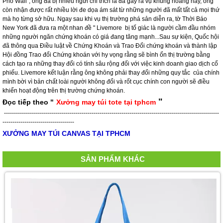
vào thị trường cổ phiếu thì sức mua thêm sẽ không còn nữa và do đó không thể
tiếp tục đẩy giá của thị trường lên cao hơn. Cuối cùng vào tháng 10 năm 1929,
thị trường sụp đổ. Livemore đang nắm giữ rất nhiều cổ phiếu với kỳ hạn ngắn
mà ông đã mua mấy tháng trước đó. Nhờ đó ông đã thu được nhiều triệu đôla lãi
trong vụ thị trường sụp đổ. Khi mà mọi người mất hết số tiền lãi đã có và có tin
đồn rằng nhiều người nhảy lầu tự tử thì Livemore lại có một trong những ngày
nhận nhiều tiền lãi nhất. Nổi tiếng với biệt danh " Người đầu cơ chờ giá hạ của
Phố Wall", ông đã bị nhiều ngừi chỉ trích là đã gây ra vụ khủng hoảng này, ông
còn nhận được rất nhiều lời đe dọa ám sát từ những người đã mất tất cả mọi thứ
mà họ từng sở hữu. Ngay sau khi vụ thị trường phá sản diễn ra, tờ Thời Báo
New York đã đưa ra một nhan đề " Livemore bị tố giác là người cầm đầu nhóm
những người ngăn chứng khoán có giá đang tăng mạnh...Sau sự kiện, Quốc hội
đã thông qua Điều luật về Chứng Khoán và Trao Đổi chứng khoán và thành lập
Hội đồng Trao đổi Chứng khoán với hy vọng rằng sẽ bình ổn thị trường bằng
cách tạo ra những thay đổi có tính sâu rộng đối với việc kinh doanh giao dịch cổ
phiếu. Livemore kết luận rằng ông không phải thay đổi những quy tắc của chính
mình bời vì bản chất loài người không đổi và rốt cục chính con người sẽ điều
khiển hoạt động trên thị trường chứng khoán.
"
Đọc tiếp theo "
Xưởng may túi tote tại tphcm
------------------------------------------------------------------------------------------------------------
------------------------------------
XƯỞNG MAY TÚI CANVAS TẠI TPHCM