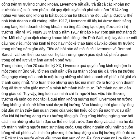
phiếu trước thời hạn trong thời gian này nhưng ông cũng tuyên bố ông kiếm
được số tiền này không phải do biết trước tin đồn. Tuy nhiên, thị hành một điều
luật mới quy định này rất ít hiệu lực nhưng nó cũng cho thấy ảnh hưởng của
Livemore và Baruch đối với thị trường tại thời điểm đó. Livermore đã tự mình
kiếm được số tiền 3 triệu đôla vào năm 1916 nhờ việc giữ lại cổ phiếu trong thời
kỳ giá cổ phiếu tiếp tục tăng và bán cổ phiếu trước thời hạn khi thị trường cổ
phiếu sụt giá vào mấy tháng sau đó. Ngày 6 tháng 4 năm 1917, Hoa Kỳ bước
vào cuộc Chiến tranh thế giới lần thứ 1. Lúc này sau khi giành được nhiều thành
công trên thị trường chứng khoán, Livermore bắt đầu trả tất cả các khoản nợ
trước kia mặc dù theo pháp luật quy định tuyên bố phá sản năm 1914 đồng
nghĩa với việc ông không bị bắt buộc phải trả khoản nợ đó. Lấy lại được vị thế
nhà kinh doanh xuất chúng. Năm 1917, Livermore đã lấy lại được danh tiếng
trong làng kinh doanh chứng khoán mà ông đã từng tạo dựng được trên thị
trường Tiền tệ Mỹ. Ngày 13 tháng 5 năm 1917 tờ báo New York giật một hàng tít
lớn. Một nhà giao dịch chứng khoán khét tiếng trên Phố Wall, một tay đầu cơ một
cậu học việc, một nhà kinh tế học hay một kẻ thao túng gây xáo động thị trường
trong những năm gần đây. Tiêu đề bài báo đã mô tả cả Livermore và Bernard
Baruch và hơn thế nữa còn coi họ là những người giao dịch cổ phiếu quan
trọng có thế lực và thành đạt trên phố Wall.
Trong những năm 20 của thế kỷ XX, Livemore quả quyết rằng kinh nghiệm là
một trong những yếu tố then chốt dẫn đến sự thành công lâu dài trên thị trường.
Ông ngày càng nổi danh là một trong những nhà kinh doanh cổ phiếu tài giỏi và
thành công nhất. Nhờ tuân theo những quy tắc mà mình đề ra trong kinh doanh
ông đã thực hiện giấc mơ của mình trở thành hiện thực. Trở thành người đàn
ông giàu có. Tuy vậy, ông luôn coi mình chỉ là người học việc trên thương