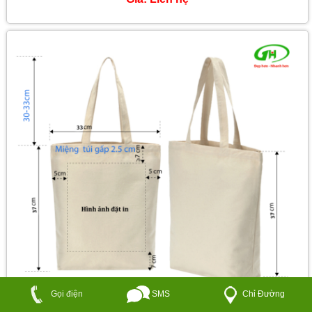
Xưởng in túi vải bố
Giá:
Liên hệ
SMS
Chỉ Đường
Gọi điện