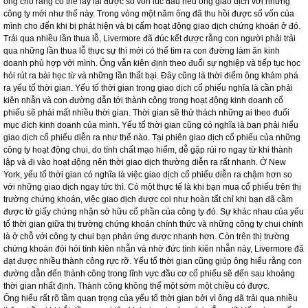
Bởi do có quá nhiều người tham gia giao dịch cổ phiếu này nên việc ông chậm
trễ khi đưa ra những quyết định giao dịch đã khiến ông thua lỗ do giá cổ phiếu
diễn ra ngược với những gì ông dự đoán. Từ kinh nghiệm này, ông đã thấy được
khó khăn khi giao dịch ngắn hạn trên thị trường chứng khoán. Ông thấy mình
phải học cách thích nghi với những giao dịch được thực hiện ngay lập tức ở
những công ty hoạt động chui tới những phiên giao dịch có tổ chức, diễn ra
phức tạp hơn nhiều. Mùa xuân năm 1901, Livermore lại bị phá sản một lần nữa,
ông cho rằng có thể lấy lại được số vốn lúc đầu nếu ông giao dịch với những
công ty mới như thế này. Trong vòng một năm ông đã thu hồi được số vốn của
mình cho đến khi bị phát hiện và bị cấm hoạt động giao dịch chứng khoán ở đó.
Trải qua nhiều lần thua lỗ, Livermore đã đúc kết được rằng con người phải trải
qua những lần thua lỗ thực sự thì mới có thể tìm ra con đường làm ăn kinh
doanh phù hợp với mình. Ông vẫn kiên định theo đuổi sự nghiệp và tiếp tục học
hỏi rút ra bài học từ và những lần thất bại. Đây cũng là thời điểm ông khám phá
ra yếu tố thời gian. Yếu tố thời gian trong giao dịch cổ phiếu nghĩa là cần phải
kiên nhẫn và con đường dẫn tới thành công trong hoạt động kinh doanh cổ
phiếu sẽ phải mất nhiều thời gian. Thời gian sẽ thử thách những ai theo đuổi
mục đích kinh doanh của mình. Yếu tố thời gian cũng có nghĩa là bạn phải hiểu
giao dịch cổ phiếu diễn ra như thế nào. Tại phiên giao dịch cổ phiếu của những
công ty hoạt động chui, do tính chất mạo hiểm, dễ gặp rủi ro ngay từ khi thành
lập và đi vào hoạt động nên thời giao dịch thường diễn ra rất nhanh. Ở New
York, yếu tố thời gian có nghĩa là việc giao dịch cổ phiếu diễn ra chậm hơn so
với những giao dịch ngay tức thì. Có một thực tế là khi bạn mua cổ phiếu trên thị
trường chứng khoán, việc giao dịch được coi như hoàn tất chỉ khi bạn đã cầm
được tờ giấy chứng nhận sở hữu cổ phần của công ty đó. Sự khác nhau của yếu