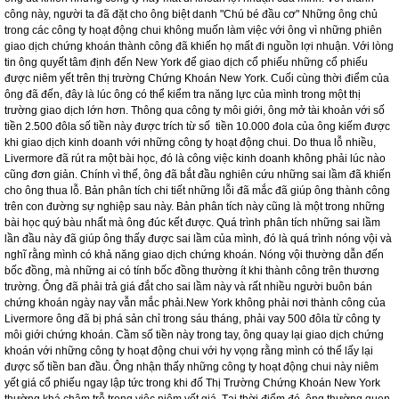
ông đã kiếm được số tiền lãi là 3,12 đôla. Ông tiếp tục công việc làm ăn với
những công ty hoạt động chui. Khi 16 tuổi, từ việc giao dịch chứng khoán, ông
có thể kiếm được số tiền nhiều hơn so với số tiền lương nhận được từ Payne
Webber. Khi kiếm được 1000 đôla, ông bỏ hẳn công việc ở Payne Webber để
chính thức chuyển sang giao dịch chứng khoán với những công ty chui. Khi 20
tuổi Livermore kiếm được nhiều tiền đến mức ông bị cấm không được tham gia
giao dịch cổ phiếu ở những công ty hoạt động chui ở Boston và New York bởi
ông đã khiến những công ty này mất đi khoản lợi nhuận của mình. Với thành
công này, người ta đã đặt cho ông biệt danh "Chú bé đầu cơ" Những ông chủ
trong các công ty hoạt động chui không muốn làm việc với ông vì những phiên
giao dịch chứng khoán thành công đã khiến họ mất đi nguồn lợi nhuận. Với lòng
tin ông quyết tâm định đến New York để giao dịch cổ phiếu những cổ phiếu
được niêm yết trên thị trường Chứng Khoán New York. Cuối cùng thời điểm của
ông đã đến, đây là lúc ông có thể kiểm tra năng lực của mình trong một thị
trường giao dịch lớn hơn. Thông qua công ty môi giới, ông mở tài khoản với số
tiền 2.500 đôla số tiền này được trích từ số tiền 10.000 đola của ông kiếm được
khi giao dịch kinh doanh với những công ty hoạt động chui. Do thua lỗ nhiều,
Livermore đã rút ra một bài học, đó là công việc kinh doanh không phải lúc nào
cũng đơn giản. Chính vì thế, ông đã bắt đầu nghiên cứu những sai lầm đã khiến
cho ông thua lỗ. Bản phân tích chi tiết những lỗi đã mắc đã giúp ông thành công
trên con đường sự nghiệp sau này. Bản phân tích này cũng là một trong những
bài học quý bàu nhất mà ông đúc kết được. Quá trình phân tích những sai lầm
lần đầu này đã giúp ông thấy được sai lầm của mình, đó là quá trình nóng vội và
nghĩ rằng mình có khả năng giao dịch chứng khoán. Nóng vội thường dẫn đến
bốc đồng, mà những ai có tính bốc đồng thường ít khi thành công trên thương