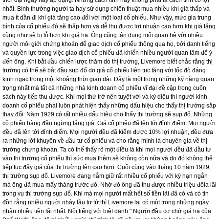
Livermore là mua cổ phiếu với số lượng ít khi bắt đầu giao dịch. Nếu việc giao
dịch này diễn ra suôn sẻ thì ông sẽ mua thêm nhiều cổ phiếu và tiếp tục mua (
Hoặc bán cổ phiếu trước thời hạn) nếu thị trường diễn ra theo đúng như những
gì ông suy luận, đây chính cũng chính là chiến lược thứ hai của ông ( Chiến lược
mua cổ phiếu với số lượng ngày càng nhiều hơn khi giá cổ phiếu này tiếp tục
tăng). Ông thường tính toán mức giá trung bình cao lên thay vì tính mức trung
bình thấp đi, cách tính này cũng được nhiều người trong thời đại ông và trong cả
thời đại ngày nay áp dụng. Nhưng cách tính này không phải là cách tính có lợi
nhất. Bình thường người ta hay sử dụng chiến thuật mua nhiều khi giá thấp và
mua ít dần đi khi giá tăng cao đối với một loại cổ phiếu. Như vậy, mức gia trung
bình của cổ phiếu đó sẽ thấp hơn và dễ thu được lợi nhuận cao hơn khi giá tăng
cũng như sẽ bị lỗ hơn khi giá hạ. Ông cũng tận dụng mối quan hệ với nhiều
người môi giới chứng khoán để giao dịch cổ phiếu thông qua họ, bởi danh tiếng
và quyền lực trong việc giao dịch cổ phiếu đã khiến nhiều người quan tâm để ý
đến ông. Khi bắt đầu chiến lược thăm dò thị trường, Livemore biết chắc rằng thị
trường có thể sẽ bắt đầu sụp đổ do giá cổ phiếu liên tục tăng với tốc độ đáng
kinh ngạc trong một khoảng thời gian dài. Đây là một trong những kỹ năng quan
trọng nhất mà tất cả những nhà kinh doanh cổ phiếu vĩ đại đề cập trong cuốn
sách này tiếp thu được. Khi mọi thứ trở nên tuyệt vời và kỳ diệu thì người kinh
doanh cổ phiếu phải luôn phát hiện thấy những dấu hiệu cho thấy thị trường sắp
thay đổi. Năm 1929 có rất nhiều dấu hiệu cho thấy thị trường sẽ sụp đổ. Những
cổ phiếu hàng đầu ngừng tăng giá. Giá cổ phiếu đã lên tới đỉnh điểm. Mọi người
đều đã lên tới đỉnh điểm. Mọi người đều đã kiếm được 10% lợi nhuận, đều đưa
ra những lời khuyên về đầu tư cổ phiếu và cho rằng mình là chuyên gia về thị
trường chứng khoán. Ta có thể thấy rõ một điều là khi mọi người đều đã đầu tư