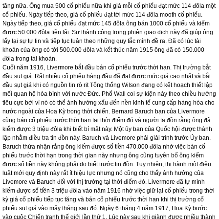
cùng đã đưa cho ông 500 cổ phiếu không định rõ giá trị. Trong vòng sáu tuần,
ông không làm gì hết ngoại trừ việc nghiên cứu thị trường và quan sát giá cổ
phiếu, ông nhận thấy mỗi cổ phiếu có thể tạo ra một mức giá danh nghĩa cho nó.
Đây là nguyên tắc giao dịch cổ xưa mà ông đã từng sử dụng khi giao dịch với
những công ty hoạt động chui. Mức giá danh nghĩa có nghĩa là khi cổ phiếu tăng
tới một số tròn như 100 đôla hoặc 200 đôla trên mỗi cổ phiếu thì rất có khả năng
cổ phiếu này tiếp tục tăng giá. Livermore mua cổ phiếu của Bethelehem với giá
98 đôla và ông quan sát thấy giá cổ phiếu này tăng lên 100 đôla và tiếp tục còn
tăng nữa. Ông mua 500 cổ phiếu nữa khi giá mỗi cổ phiếu đạt mức 114 đôla một
cổ phiếu. Ngày tiếp theo, giá cổ phiếu đạt tới mức 114 đôla mooth cổ phiếu.
Ngày tiếp theo, giá cổ phiếu đạt mức 145 đôla ông bán 1000 cổ phiếu và kiếm
được 50.000 đôla tiền lãi. Sự thành công trong phiên giao dịch này đã giúp ông
lấy lại sự tự tin và tiếp tục tuân theo những quy tắc mình đề ra. Đã có lúc tài
khoản của ông có tới 500.000 đôla và kết thúc năm 1915 ông đã có 150.000
đôla trong tài khoản.
Cuối năm 1916, Livermore bắt đầu bán cổ phiếu trước thời hạn. Thị trường bắt
đầu sụt giá. Rất nhiều cổ phiếu hàng đầu đã đạt được mức giá cao nhất và bắt
đầu sụt giá khi có nguồn tin rò rit Tổng thống Wilson đang có kết hoạch thiết lập
mối quan hệ hòa bình với nước Đức. Phố Wall coi sự kiện này theo chiều hướng
tiêu cực bởi vì nó có thể ảnh hưởng xấu đến nền kinh tế cung cấp hàng hóa cho
nước ngoài của Hoa Kỳ trong thời chiến. Bernard Baruch bạn của Livermore
cũng bán cổ phiếu trước thời hạn tại thời điểm đó và người ta đồn rằng ông đã
kiếm được 3 triệu đôla khi biết bí mật này. Một ủy ban của Quốc hội được thành
lập nhằm điều tra tin đồn này. Baruch và Livemore phải giải trình trước Ủy ban.
Baruch thừa nhận rằng ông kiếm được số tiền 470.000 đôla nhờ việc bán cổ