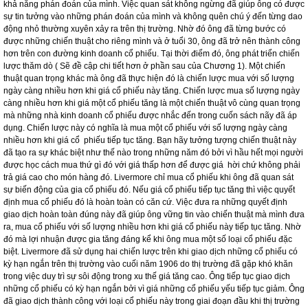
thị trường đang có hiện tượng đầu cơ giá lên. Tại thời điểm này ông cũng phát
hiện ra tầm quan trọng của thị trường chung và thấy được vai trò quan trọng phải
học và hiển thị trường nói chung làm gì và thị trường đang diễn ra như thế nào
và thị trường đang ở giai đoạn nào thay vì cố gắng đoán xem thị trường sẽ như
thế nào trong thời gian tới. Livemore không lúc nào ngừng học tập. Ông nhận
thấy rằng sai lầm lớn nhất mà một người mắc phải trên thị trường chứng khoán
là thiếu kiên nhẫn. Qua nhiều kinh nghiệm, ông đã học được cách tin tưởng vào
khả năng phán đoán của mình. Việc quan sát không ngừng đã giúp ông có được
sự tin tưởng vào những phán đoán của mình và không quên chú ý đến từng dao
động nhỏ thường xuyên xảy ra trên thị trường. Nhờ đó ông đã từng bước có
được những chiến thuật cho riêng mình và ở tuổi 30, ông đã trở nên thành công
hơn trên con đường kinh doanh cổ phiếu. Tại thời điểm đó, ông phát triển chiến
lược thăm dò ( Sẽ đề cập chi tiết hơn ở phần sau của Chương 1). Một chiến
thuật quan trọng khác mà ông đã thực hiện đó là chiến lược mua với số lượng
ngày càng nhiều hơn khi giá cổ phiếu này tăng. Chiến lược mua số lượng ngày
càng nhiều hơn khi giá một cổ phiếu tăng là một chiến thuật vô cùng quan trọng
mà những nhà kinh doanh cổ phiếu được nhắc đến trong cuốn sách nãy đã áp
dụng. Chiến lược này có nghĩa là mua một cổ phiếu với số lượng ngày càng
nhiều hơn khi giá cổ phiếu tiếp tục tăng. Bạn hãy tưởng tượng chiến thuật này
đã tạo ra sự khác biệt như thế nào trong những năm đó bởi vì hầu hết mọi người
được học cách mua thứ gì đó với giá thấp hơn để được giá hời chứ không phải
trả giá cao cho món hàng đó. Livermore chỉ mua cổ phiếu khi ông đã quan sát
sự biến động của gia cổ phiếu đó. Nếu giá cổ phiếu tiếp tục tăng thì việc quyết
định mua cổ phiếu đó là hoàn toàn có căn cứ. Việc đưa ra những quyết định
giao dịch hoàn toàn đúng này đã giúp ông vững tin vào chiến thuật mà mình đưa