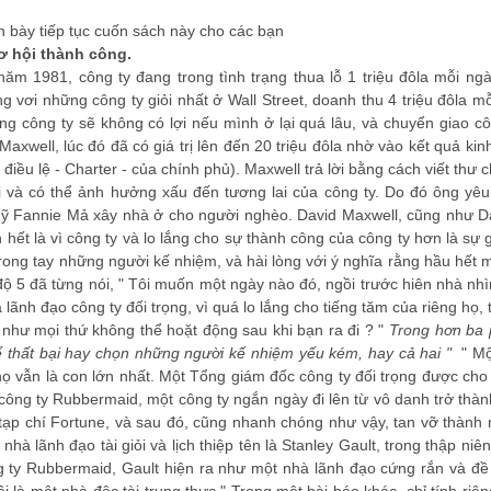
nh bày tiếp tục cuốn sách này cho các bạn
ơ hội thành công.
ăm 1981, công ty đang trong tình trạng thua lỗ 1 triệu đôla mỗi ng
vơi những công ty giỏi nhất ở Wall Street, doanh thu 4 triệu đôla m
ằng công ty sẽ không có lợi nếu mình ở lại quá lâu, và chuyển giao c
axwell, lúc đó đã có giá trị lên đến 20 triệu đôla nhờ vào kết quả ki
điều lệ - Charter - của chính phủ). Maxwell trả lời bằng cách viết thư
i và có thể ảnh hưởng xấu đến tương lai của công ty. Do đó ông yêu
quỹ Fannie Mả xây nhà ở cho người nghèo. David Maxwell, cũng như Da
ết là vì công ty và lo lắng cho sự thành công của công ty hơn là sự
ng tay những người kế nhiệm, và hài lòng với ý nghĩa rằng hầu hết 
 5 đã từng nói, " Tôi muốn một ngày nào đó, ngồi trước hiên nhà nhìn 
à lãnh đạo công ty đối trọng, vì quá lo lắng cho tiếng tăm của riêng h
 như mọi thứ không thể hoặt động sau khi bạn ra đi ? "
Trong hơn ba p
để thất bại hay chọn những người kế nhiệm yếu kém, hay cả hai "
" M
 vẫn là con lớn nhất. Một Tổng giám đốc công ty đối trọng được cho
 công ty Rubbermaid, một công ty ngắn ngày đi lên từ vô danh trở th
p chí Fortune, và sau đó, cũng nhanh chóng như vậy, tan vỡ thành m
hà lãnh đạo tài giỏi và lịch thiệp tên là Stanley Gault, trong thập ni
 ty Rubbermaid, Gault hiện ra như một nhà lãnh đạo cứng rắn và đề ca