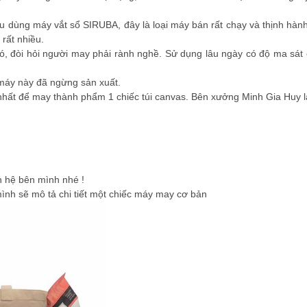
ếu dùng máy vắt sổ SIRUBA, đây là loại máy bán rất chạy và thịnh hành 
 rất nhiều.
ó, đòi hỏi người may phải rành nghề. Sử dụng lâu ngày có độ ma sát 
 máy này đã ngừng sản xuất.
 nhất để may thành phẩm 1 chiếc túi canvas. Bên xưởng Minh Gia Huy l
ên hệ bên mình nhé !
mình sẽ mô tả chi tiết một chiếc máy may cơ bản