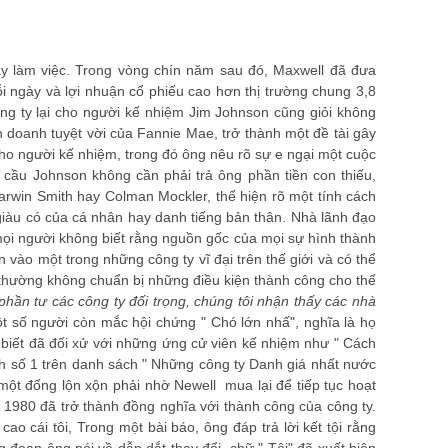
ày làm việc. Trong vòng chín năm sau đó, Maxwell đã đưa
ỗi ngày và lợi nhuận cổ phiếu cao hơn thị trường chung 3,8
ông ty lại cho người kế nhiệm Jim Johnson cũng giỏi không
nh doanh tuyệt vời của Fannie Mae, trở thành một đề tài gây
 cho người kế nhiệm, trong đó ông nêu rõ sự e ngại một cuộc
 cầu Johnson không cần phải trả ông phần tiền con thiếu,
rwin Smith hay Colman Mockler, thể hiện rõ một tính cách
 giàu có của cá nhân hay danh tiếng bản thân. Nhà lãnh đạo
mọi người không biết rằng nguồn gốc của mọi sự hình thành
vào một trong những công ty vĩ đại trên thế giới và có thể
ọ, thường không chuẩn bị những điều kiện thành công cho thế
hần tư các công ty đối trọng, chúng tôi nhận thấy các nhà
ột số người còn mắc hội chứng " Chó lớn nhấ", nghĩa là họ
 biết đã đối xử với những ứng cử viên kế nhiệm như " Cách
ành số 1 trên danh sách " Những công ty Danh giá nhất nước
ột đống lộn xộn phải nhờ Newell mua lại để tiếp tục hoạt
ên 1980 đã trở thành đồng nghĩa với thành công của công ty.
o cái tôi, Trong một bài báo, ông đáp trả lời kết tội rằng