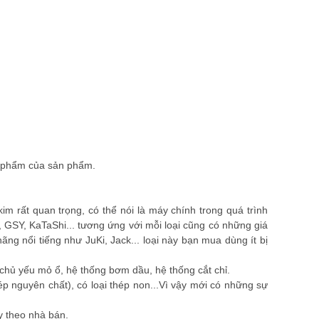
nh phẩm của sản phẩm.
 rất quan trọng, có thể nói là máy chính trong quá trình
, GSY, KaTaShi... tương ứng với mỗi loại cũng có những giá
ãng nổi tiếng như JuKi, Jack... loại này bạn mua dùng ít bị
, chủ yếu mỏ ổ, hệ thống bơm dầu, hệ thống cắt chỉ.
ép nguyên chất), có loại thép non...Vì vậy mới có những sự
y theo nhà bán.