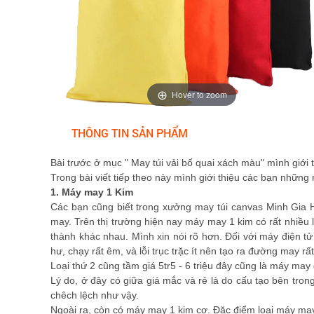
Hover to zoom
THÔNG TIN SẢN PHẨM
Bài trước ở mục " May túi vải bố quai xách màu" mình giới
Trong bài viết tiếp theo này mình giới thiệu các bạn nhữn
1. Máy may 1 Kim
Các bạn cũng biết trong xưởng may túi canvas Minh Gia H
may. Trên thị trường hiện nay máy may 1 kim có rất nhiều 
thành khác nhau. Mình xin nói rõ hơn. Đối với máy điện tử 
hư, chạy rất êm, và lỗi trục trặc ít nên tạo ra đường may rấ
Loại thứ 2 cũng tầm giá 5tr5 - 6 triệu đây cũng là máy may
Lý do, ở đây có giữa giá mắc và rẻ là do cấu tạo bên tron
chêch lệch như vậy.
Ngoài ra, còn có máy may 1 kim cơ. Đặc điểm loại máy may n