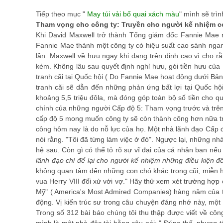
Tiếp theo mục "
May túi vải bố quai xách màu
" mình sẽ trì
Tham vọng cho công ty: Truyền cho người kế nhiệm c
Khi David Maxwell trở thành Tổng giám đốc Fannie Mae n
Fannie Mae thành một công ty có hiệu suất cao sánh ngang 
lần. Maxwell về hưu ngay khi đang trên đỉnh cao vì cho r
kém. Không lâu sau quyết định nghỉ hưu, gói tiền hưu của M
tranh cãi tại Quốc hội ( Do Fannie Mae hoạt động dưới Bản 
tranh cãi sẽ dẫn đến những phản ứng bất lợi tại Quốc hộ
khoảng 5,5 triệu đôla, mà đóng góp toàn bộ số tiền cho 
chính của những người Cấp độ 5: Tham vọng trước và trên h
cấp độ 5 mong muốn công ty sẽ còn thành công hơn nữa tro
công hôm nay là do nỗ lực của họ. Một nhà lãnh đạo Cấp độ
nói rằng. "Tôi đã từng làm việc ở đó". Ngược lại, những nh
hệ sau. Còn gì có thể tỏ rõ sự vĩ đại của cá nhân bạn nếu
lãnh đạo chỉ để lại cho người kế nhiệm những điều kiện 
không quan tâm đến những con chó khác trong cũi, miễn họ
vua Herry VIII đối xử với vợ." Hãy thử xem xét trường hợp
Mỹ" ( America's Most Admired Companies) hàng năm của tạ
động. Vị kiến trúc sư trong câu chuyện đáng nhớ này, một n
Trong số 312 bài báo chúng tôi thu thập được viết về công