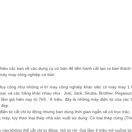
 thiệu các bạn về các dụng cụ cơ bản để tiến hành cắt tạo ra bán thà
g máy may công nghiệp cơ bản.
uy cũng như những vị trí may công nghiệp khác việc có máy may 1 kim
loại, và các hãng khác nhau như : Juki, Jack, Siruba, Brother, Pegasus
tầm giá hiện nay từ 7tr5 - 8 triệu, đây là những máy điện tử của các h
t đẹp.
 điện tử cắt chỉ tự động nhưng bạn dùng thời gian ngắn sẽ có trục trặc
g máy, tùy theo loại thép nhà sản xuất sử dụng: Có loại thép cứng (Th
ày không thể cắt chỉ tự động, mô tơ rời. Giá tầm 4 triệu trở xuống tù