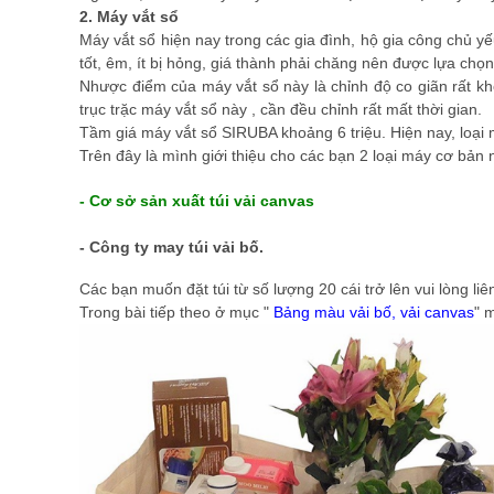
2. Máy vắt sổ
Máy vắt sổ hiện nay trong các gia đình, hộ gia công chủ y
tốt, êm, ít bị hỏng, giá thành phải chăng nên được lựa chọn
Nhược điểm của máy vắt sổ này là chỉnh độ co giãn rất kh
trục trặc máy vắt sổ này , cần đều chỉnh rất mất thời gian.
Tầm giá máy vắt sổ SIRUBA khoảng 6 triệu. Hiện nay, loại
Trên đây là mình giới thiệu cho các bạn 2 loại máy cơ bản
- Cơ sở sản xuất túi vải canvas
- Công ty may túi vải bố.
Các bạn muốn đặt túi từ số lượng 20 cái trở lên vui lòng li
Trong bài tiếp theo ở mục "
Bảng màu vải bố, vải canvas
" 