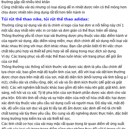
thường gặp rất nhiều khó khăn
Cũng chất liệu vải dù nhưng có loại dùng để in nhiệt được nên có thể mỏng hơn
chịu được nhiệt nên ứng dụng rất tốt hơn tiến hành in
Túi rút thể thao nike
,
túi rút thể thao adidas:
Thường cũng sử dụng vải dù là chính vì logo của hai đơn vị nổi tiếng này chỉ 1
một sắc duy nhất nên việc in cơ bản và đơn giản có thể thực hiện dễ dàng.
Thông thường yếu tố chọn loại vải thường được phụ thuộc vào đặc điểm hành vi
của người sử dụng, đặc điểm vùng miền, mục đích chính để sử dụng mỗi loại vải
khác nhau thì ứng với mục đích khác nhau. Bạn cần phân biệt rõ thì việc chọn
chất liệu phù hợp và thiết kế phù hợp sẽ dễ dàng trong mục đích sử dụng.
Ví dụ: Các trang phục và đồ mặc thể thao luôn khác với trang phục để giữ ấm
của cơ thể.
Thông thường các thông số kích thước vải được xác định là yêu cầu chính để
lựa chọn vải; bao gồm mật độ tuyến tính của sợi, đối với loại vải dệt kim thường
được chọn dựa trên mật độ của sợi, mật độ diện tích (khối lượng vải tính bằng g /
m2), chiều dài và chiều rộng, dệt, vỏ vải và ổn định kích thước (để giặt và giặt
khô). Các xét nghiệm bắt buộc khác bao gồm độ bền màu khi giặt, giặt khô, ánh
sáng, mồ hôi và cọ xát. Tỷ lệ pha trộn của sợi thành phần được xác định cho vải
pha trộn. Đôi khi tính dễ cháy và sự hiện diện của một số hóa chất độc hại được
xác định tùy thuộc vào yêu cầu sử dụng cuối và người mua. Độ dày vải, mật độ
vải, độ uốn của sợi dọc và giá trị lấy lại độ ẩm được xác định để mô tả chi tiết
chất lượng vải tùy theo yêu cầu. Đo cung và độ nghiêng được thực hiện, đặc biệt
trong trường hợp kiểm tra và vải thiết kế sọc.
Các tính chất cơ học của vải may mặc rất quan trọng từ quan điểm về ứng suất
đối với các loại vải trong trang điểm cũng như những thay đổi vật lý trong vải do