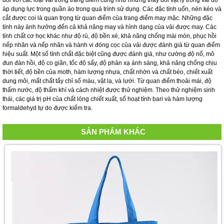
áp dụng lực trong quần áo trong quá trình sử dụng. Các đặc tính uốn, nén kéo và
cắt được coi là quan trọng từ quan điểm của trang điểm may mặc. Những đặc
tính này ảnh hưởng đến cả khả năng may và hình dạng của vải được may. Các
tính chất cơ học khác như độ rủ, độ bền xé, khả năng chống mài mòn, phục hồi
nếp nhăn và nếp nhăn và hành vi đóng cọc của vải được đánh giá từ quan điểm
hiệu suất. Một số tính chất đặc biệt cũng được đánh giá, như cường độ nổ, mô
đun đàn hồi, độ co giãn, tốc độ sấy, độ phản xạ ánh sáng, khả năng chống chịu
thời tiết, độ bền của moth, hàm lượng nhựa, chất nhờn và chất béo, chiết xuất
dung môi, mất chất tẩy chỉ số màu, vật lạ, và lưới. Từ quan điểm thoải mái, độ
thấm nước, độ thấm khí và cách nhiệt được thử nghiệm. Theo thử nghiệm sinh
thái, các giá trị pH của chất lỏng chiết xuất, số hoạt tính bari và hàm lượng
formaldehyd tự do được kiểm tra.
SẢN PHẨM KHÁC