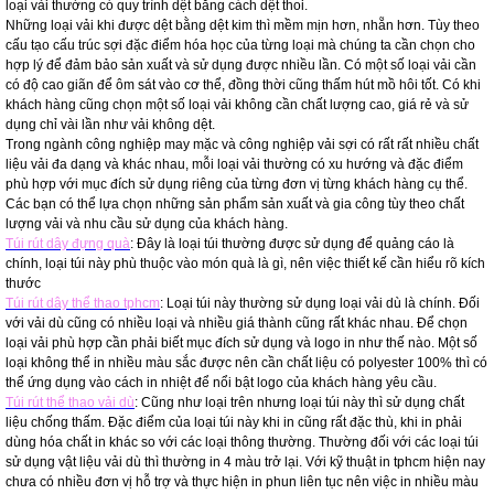
loại vải thường có quy trình dệt bằng cách dệt thoi.
Những loại vải khi được dệt bằng dệt kim thì mềm mịn hơn, nhẵn hơn. Tùy theo
cấu tạo cấu trúc sợi đặc điểm hóa học của từng loại mà chúng ta cần chọn cho
hợp lý để đảm bảo sản xuất và sử dụng được nhiều lần. Có một số loại vải cần
có độ cao giãn để ôm sát vào cơ thể, đồng thời cũng thấm hút mồ hôi tốt. Có khi
khách hàng cũng chọn một số loại vải không cần chất lượng cao, giá rẻ và sử
dụng chỉ vài lần như vải không dệt.
Trong ngành công nghiệp may mặc và công nghiệp vải sợi có rất rất nhiều chất
liệu vải đa dạng và khác nhau, mỗi loại vải thường có xu hướng và đặc điểm
phù hợp với mục đích sử dụng riêng của từng đơn vị từng khách hàng cụ thể.
Các bạn có thể lựa chọn những sản phẩm sản xuất và gia công tùy theo chất
lượng vải và nhu cầu sử dụng của khách hàng.
Túi rút dây đựng quà
: Đây là loại túi thường được sử dụng để quảng cáo là
chính, loại túi này phù thuộc vào món quà là gì, nên việc thiết kế cần hiểu rõ kích
thước
Túi rút dây thể thao tphcm
: Loại túi này thường sử dụng loại vải dù là chính. Đối
với vải dù cũng có nhiều loại và nhiều giá thành cũng rất khác nhau. Để chọn
loại vải phù hợp cần phải biết mục đích sử dụng và logo in như thế nào. Một số
loại không thể in nhiều màu sắc được nên cần chất liệu có polyester 100% thì có
thể ứng dụng vào cách in nhiệt để nổi bật logo của khách hàng yêu cầu.
Túi rút thể thao vải dù
: Cũng như loại trên nhưng loại túi này thì sử dụng chất
liệu chống thấm. Đặc điểm của loại túi này khi in cũng rất đặc thù, khi in phải
dùng hóa chất in khác so với các loại thông thường. Thường đối với các loại túi
sử dụng vật liệu vải dù thì thường in 4 màu trở lại. Với kỹ thuật in tphcm hiện nay
chưa có nhiều đơn vị hỗ trợ và thực hiện in phun liên tục nên việc in nhiều màu